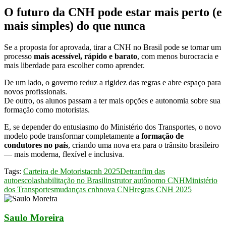
O futuro da CNH pode estar mais perto (e
mais simples) do que nunca
Se a proposta for aprovada, tirar a CNH no Brasil pode se tornar um
processo
mais acessível, rápido e barato
, com menos burocracia e
mais liberdade para escolher como aprender.
De um lado, o governo reduz a rigidez das regras e abre espaço para
novos profissionais.
De outro, os alunos passam a ter mais opções e autonomia sobre sua
formação como motoristas.
E, se depender do entusiasmo do Ministério dos Transportes, o novo
modelo pode transformar completamente a
formação de
condutores no país
, criando uma nova era para o trânsito brasileiro
— mais moderna, flexível e inclusiva.
Tags:
Carteira de Motorista
cnh 2025
Detran
fim das
autoescolas
habilitação no Brasil
instrutor autônomo CNH
Ministério
dos Transportes
mudanças cnh
nova CNH
regras CNH 2025
Saulo Moreira