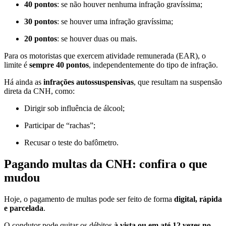
40 pontos
: se não houver nenhuma infração gravíssima;
30 pontos
: se houver uma infração gravíssima;
20 pontos
: se houver duas ou mais.
Para os motoristas que exercem atividade remunerada (EAR), o
limite é
sempre 40 pontos
, independentemente do tipo de infração.
Há ainda as
infrações autossuspensivas
, que resultam na suspensão
direta da CNH, como:
Dirigir sob influência de álcool;
Participar de “rachas”;
Recusar o teste do bafômetro.
Pagando multas da CNH: confira o que
mudou
Hoje, o pagamento de multas pode ser feito de forma
digital, rápida
e parcelada
.
O condutor pode quitar os débitos
à vista ou em até 12 vezes no