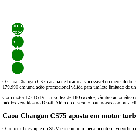
Share on
Facebook
Share
on
Twitter
O Caoa Changan CS75 acaba de ficar mais acessível no mercado bras
179.990 em uma ação promocional válida para um lote limitado de uni
Com motor 1.5 TGDi Turbo flex de 180 cavalos, câmbio automático Ai
médios vendidos no Brasil. Além do desconto para novas compras, cl
Caoa Changan CS75 aposta em motor turbo
O principal destaque do SUV é o conjunto mecânico desenvolvido par