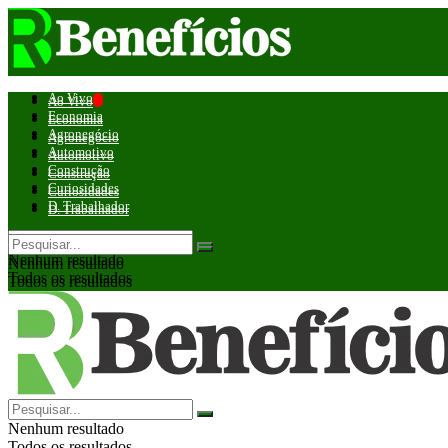
Ao Vivo
Ao Vivo
Economia
Economia
Agronegócio
Agronegócio
Automotivo
Automotivo
Construção
Construção
Curiosidades
Curiosidades
D. Trabalhador
D. Trabalhador
Nenhum resultado
Nenhum resultado
Todos os resultados
Todos os resultados
Nenhum resultado
Todos os resultados