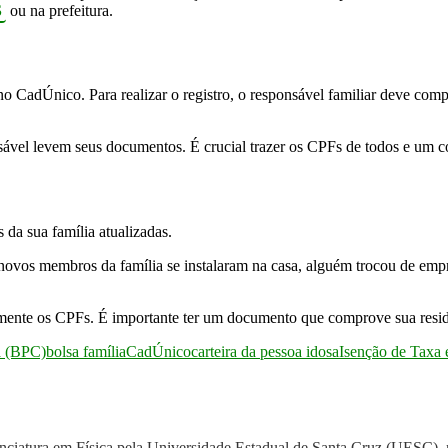
S
ou na prefeitura.
r no CadÚnico. Para realizar o registro, o responsável familiar deve com
ável levem seus documentos. É crucial trazer os CPFs de todos e um com
s da sua família atualizadas.
 novos membros da família se instalaram na casa, alguém trocou de em
ente os CPFs. É importante ter um documento que comprove sua residên
a (BPC)
bolsa família
CadÚnico
carteira da pessoa idosa
Isenção de Taxa 
ciatura em Física pela Universidade Estadual de Santa Cruz (UESC), 