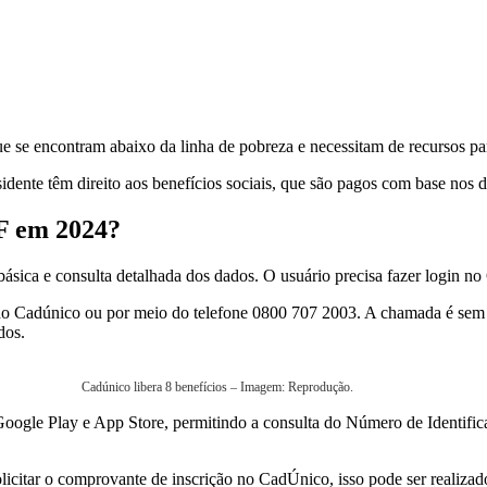
e se encontram abaixo da linha de pobreza e necessitam de recursos pa
esidente têm direito aos benefícios sociais, que são pagos com base no
F em 2024?
 básica e consulta detalhada dos dados. O usuário precisa fazer login n
do Cadúnico ou por meio do telefone 0800 707 2003. A chamada é sem cu
dos.
Cadúnico libera 8 benefícios – Imagem: Reprodução.
s Google Play e App Store, permitindo a consulta do Número de Identif
icitar o comprovante de inscrição no CadÚnico, isso pode ser realizado