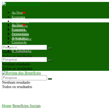
Ao Vivo
Economia
Agronegócio
Ao Vivo
Automotivo
Economia
Construção
Agronegócio
Curiosidades
Automotivo
D. Trabalhador
Construção
Curiosidades
D. Trabalhador
Nenhum resultado
Todos os resultados
Nenhum resultado
Todos os resultados
Nenhum resultado
Todos os resultados
Home
Benefícios Sociais