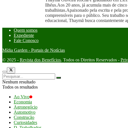
Ilhéus.Aos 20 anos, já acumula mais de cinco 
trabalhistas.Apaixonado pela escrita e pela 
compreensíveis para o público. Seu trabalho s
educacional, Thaymã busca constantemente apr
Quem somos
Expediente
Fale Conosco
Mídia Garden - Portais de Notícias
© 2025 -
Revista dos Benefícios
. Todos os Direitos Reservados -
Pri
Nenhum resultado
Todos os resultados
Ao Vivo
Economia
Agronegócio
Automotivo
Construção
Curiosidades
D. Trabalhador