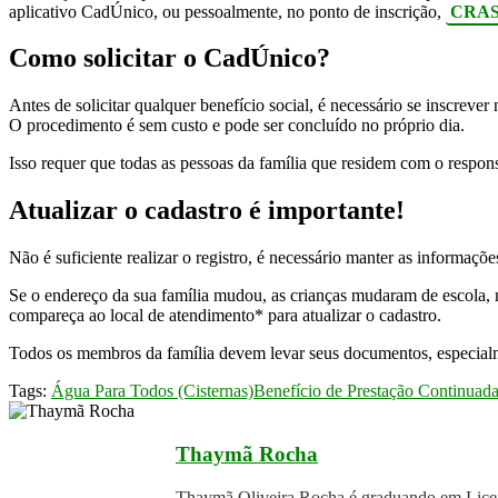
aplicativo CadÚnico, ou pessoalmente, no ponto de inscrição,
CRA
Como solicitar o CadÚnico?
Antes de solicitar qualquer benefício social, é necessário se inscreve
O procedimento é sem custo e pode ser concluído no próprio dia.
Isso requer que todas as pessoas da família que residem com o respons
Atualizar o cadastro é importante!
Não é suficiente realizar o registro, é necessário manter as informaçõe
Se o endereço da sua família mudou, as crianças mudaram de escola,
compareça ao local de atendimento* para atualizar o cadastro.
Todos os membros da família devem levar seus documentos, especialm
Tags:
Água Para Todos (Cisternas)
Benefício de Prestação Continuad
Thaymã Rocha
Thaymã Oliveira Rocha é graduando em Licen