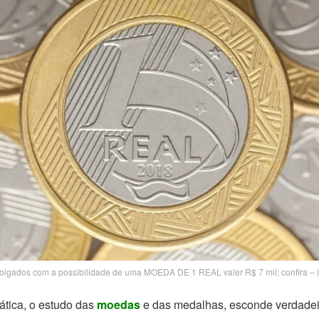
polgados com a possibilidade de uma MOEDA DE 1 REAL valer R$ 7 mil; confira 
tica, o estudo das
moedas
e das medalhas, esconde verdadeir