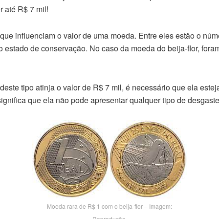
 até R$ 7 mil!
s que influenciam o valor de uma moeda. Entre eles estão o nú
 o estado de conservação. No caso da moeda do beija-flor, fora
deste tipo atinja o valor de R$ 7 mil, é necessário que ela estej
ignifica que ela não pode apresentar qualquer tipo de desgast
Moeda rara de R$ 1 com o beija-flor – Imagem:
Reprodução.