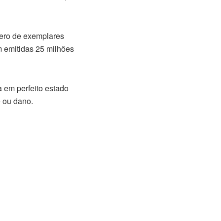
mero de exemplares
m emitidas 25 milhões
a em perfeito estado
e ou dano.