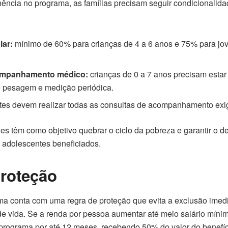
nência no programa, as famílias precisam seguir condicionalid
lar:
mínimo de 60% para crianças de 4 a 6 anos e 75% para jo
ompanhamento médico:
crianças de 0 a 7 anos precisam esta
de pesagem e medição periódica.
tes devem realizar todas as consultas de acompanhamento exi
es têm como objetivo quebrar o ciclo da pobreza e garantir o 
e adolescentes beneficiados.
roteção
a conta com uma regra de proteção que evita a exclusão imedi
 vida. Se a renda por pessoa aumentar até meio salário míni
programa por até 12 meses, recebendo 50% do valor do benefíc