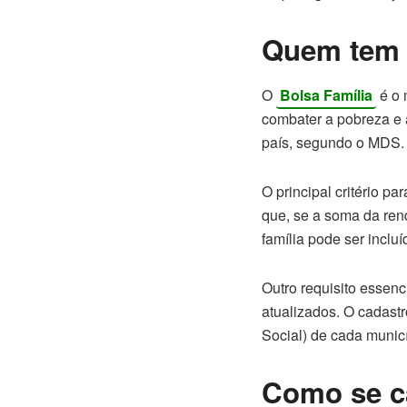
Quem tem d
O
Bolsa Família
é o 
combater a pobreza e
país, segundo o MDS.
O principal critério pa
que, se a soma da rend
família pode ser incluí
Outro requisito essenc
atualizados. O cadastr
Social) de cada municí
Como se ca