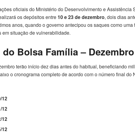
ções oficiais do Ministério do Desenvolvimento e Assistência 
ealizará os depósitos entre
10 e 23 de dezembro
, dois dias an
timos anos, quando o governo antecipou os saques como uma fo
s em situação de vulnerabilidade.
 do Bolsa Família – Dezembro
mbro terão início dez dias antes do habitual, beneficiando mi
abaixo o cronograma completo de acordo com o número final do
0/12
1/12
2/12
5/12