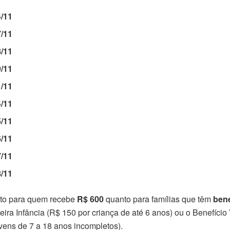
4/11
7/11
8/11
9/11
1/11
4/11
5/11
6/11
7/11
8/11
nto para quem recebe
R$ 600
quanto para famílias que têm
bene
ira Infância (R$ 150 por criança de até 6 anos) ou o Benefício 
vens de 7 a 18 anos incompletos).