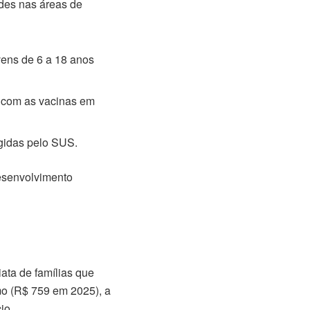
ades nas áreas de
vens de 6 a 18 anos
r com as vacinas em
gidas pelo SUS.
desenvolvimento
ata de famílias que
mo (R$ 759 em 2025), a
io.