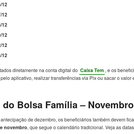
6/12
7/12
8/12
9/12
2/12
3/12
tados diretamente na conta digital do
Caixa Tem
, e os benefi
elo aplicativo, realizar transferências via Pix ou sacar o valor
 do Bolsa Família – Novembro
ntecipação de dezembro, os beneficiários também devem ficar
de novembro
, que segue o calendário tradicional. Veja as datas