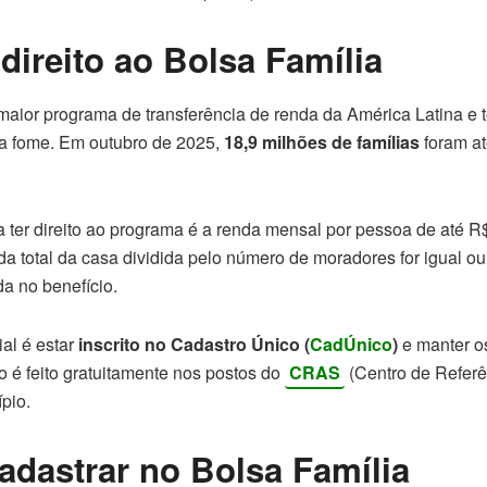
ireito ao Bolsa Família
maior programa de transferência de renda da América Latina e t
 a fome. Em outubro de 2025,
18,9 milhões de famílias
foram at
ra ter direito ao programa é a renda mensal por pessoa de até R$
a total da casa dividida pelo número de moradores for igual ou i
da no benefício.
ial é estar
inscrito no Cadastro Único (
CadÚnico
)
e manter o
o é feito gratuitamente nos postos do
CRAS
(Centro de Referê
pio.
dastrar no Bolsa Família