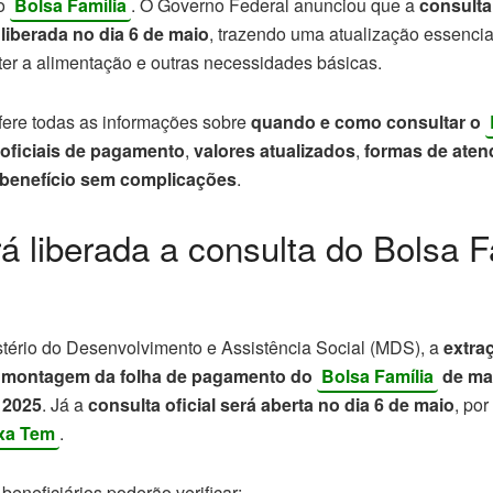
do
Bolsa Família
. O Governo Federal anunciou que a
consulta
liberada no dia 6 de maio
, trazendo uma atualização essenc
ter a alimentação e outras necessidades básicas.
nfere todas as informações sobre
quando e como consultar o
 oficiais de pagamento
,
valores atualizados
,
formas de aten
 benefício sem complicações
.
 liberada a consulta do Bolsa F
tério do Desenvolvimento e Assistência Social (MDS), a
extra
 montagem da folha de pagamento do
Bolsa Família
de mai
 2025
. Já a
consulta oficial será aberta no dia 6 de maio
, por
xa Tem
.
 beneficiários poderão verificar: