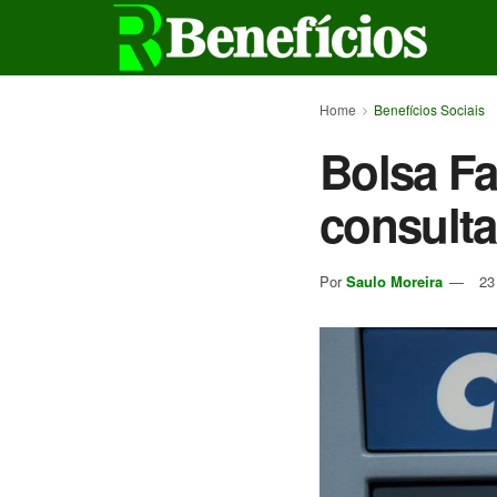
Home
Benefícios Sociais
Bolsa Fa
consulta
Por
Saulo Moreira
23