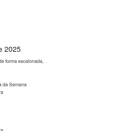
e 2025
 de forma escalonada,
a da Semana
ra
ra