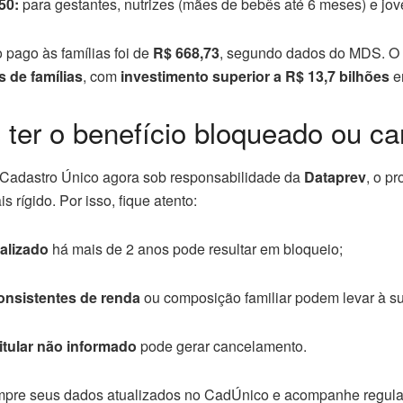
50:
para gestantes, nutrizes (mães de bebês até 6 meses) e jov
o pago às famílias foi de
R$ 668,73
, segundo dados do MDS. O
s de famílias
, com
investimento superior a R$ 13,7 bilhões
em
ter o benefício bloqueado ou c
 Cadastro Único agora sob responsabilidade da
Dataprev
, o p
 rígido. Por isso, fique atento:
alizado
há mais de 2 anos pode resultar em bloqueio;
onsistentes de renda
ou composição familiar podem levar à s
itular não informado
pode gerar cancelamento.
re seus dados atualizados no CadÚnico e acompanhe regular