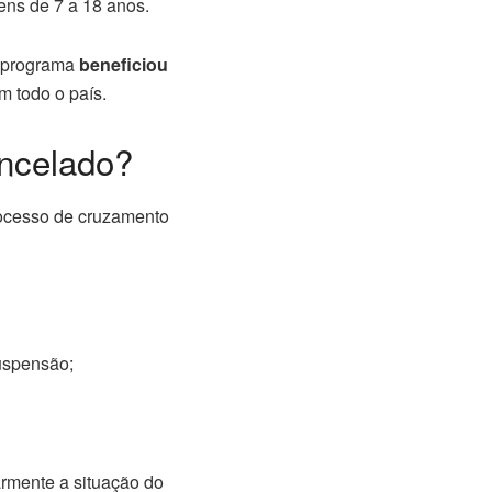
ens de 7 a 18 anos.
 programa
beneficiou
 todo o país.
ancelado?
rocesso de cruzamento
uspensão;
mente a situação do