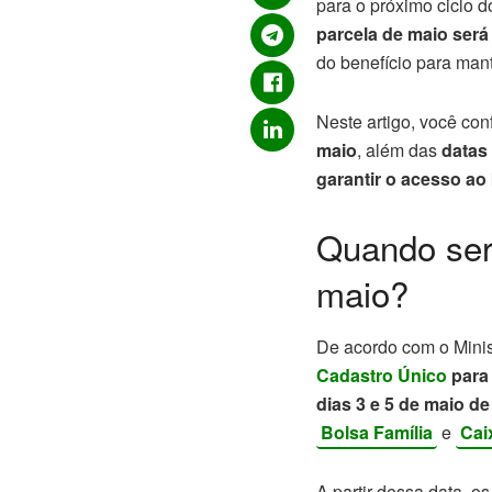
para o próximo ciclo 
parcela de maio será 
do benefício para man
Neste artigo, você co
maio
, além das
datas
garantir o acesso ao
Quando será
maio?
De acordo com o Minis
Cadastro Único
para
dias 3 e 5 de maio de
Bolsa Família
e
Cai
A partir dessa data, os