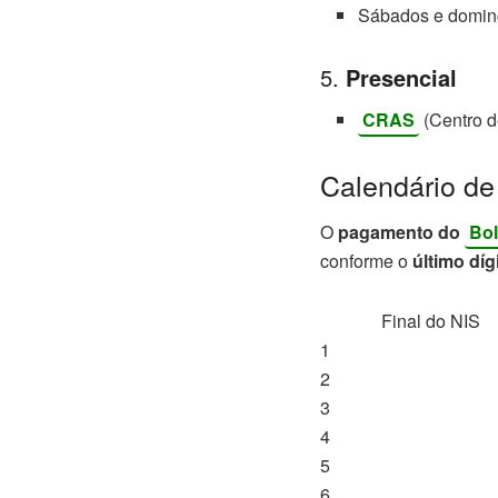
Sábados e domin
5.
Presencial
CRAS
(Centro d
Calendário de
O
pagamento do
Bol
conforme o
último díg
Final do NIS
1
2
3
4
5
6