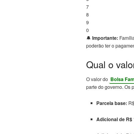
7
8
9
0
🔔
Importante:
Famíli
poderão ter o pagame
Qual o valo
O valor do
Bolsa Famí
parte do governo. Os
Parcela base:
R$ 
Adicional de R$ 