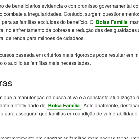
ro de beneficiários evidencia o compromisso governamental c
o combate a irregularidades. Contudo, surgem questionamento
para as famílias excluídas do benefício. O
Bolsa Família
man
al no enfrentamento da pobreza e redução das desigualdades so
tal de renda para milhões de cidadãos.
ecursos baseada em critérios mais rigorosos pode resultar em m
 o auxílio às famílias mais necessitadas.
ras
am que a manutenção da busca ativa e a constante atualização 
ntir a efetividade do
Bolsa Família
. Adicionalmente, destaca
o para assegurar que famílias em condição de vulnerabilidade
mprometimento em priorizar as famílias mais necessitadas, imp