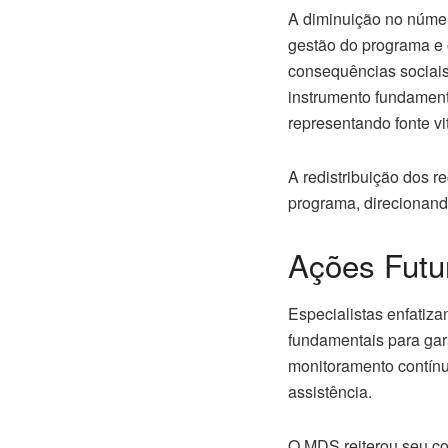
A diminuição no núme
gestão do programa e 
consequências sociais 
instrumento fundament
representando fonte vi
A redistribuição dos r
programa, direcionando
Ações Futu
Especialistas enfatiz
fundamentais para gara
monitoramento contínu
assistência.
O MDS reiterou seu co