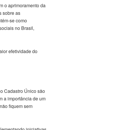
om o aprimoramento da
s sobre as
tém-se como
ciais no Brasil,
aior efetividade do
do Cadastro Único são
m a importância de um
 não fiquem sem
lementando iniciativas