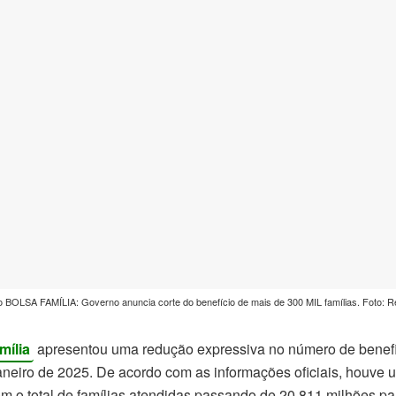
BOLSA FAMÍLIA: Governo anuncia corte do benefício de mais de 300 MIL famílias. Foto: 
mília
apresentou uma redução expressiva no número de benefic
neiro de 2025. De acordo com as informações oficiais, houve
m o total de famílias atendidas passando de 20,811 milhões pa