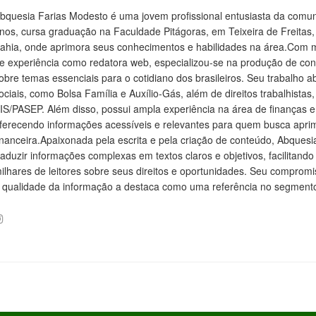
bquesia Farias Modesto é uma jovem profissional entusiasta da comuni
nos, cursa graduação na Faculdade Pitágoras, em Teixeira de Freitas,
ahia, onde aprimora seus conhecimentos e habilidades na área.Com 
e experiência como redatora web, especializou-se na produção de con
obre temas essenciais para o cotidiano dos brasileiros. Seu trabalho a
ociais, como Bolsa Família e Auxílio-Gás, além de direitos trabalhistas
IS/PASEP. Além disso, possui ampla experiência na área de finanças e
ferecendo informações acessíveis e relevantes para quem busca aprim
inanceira.Apaixonada pela escrita e pela criação de conteúdo, Abquesi
raduzir informações complexas em textos claros e objetivos, facilitan
ilhares de leitores sobre seus direitos e oportunidades. Seu comprom
 qualidade da informação a destaca como uma referência no segmento 