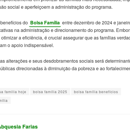
usão social e aperfeiçoem a administração do programa.
 benefícios do
Bolsa Família
entre dezembro de 2024 e janei
cativas na administração e direcionamento do programa. Embora
timizar a eficiência, é crucial assegurar que as famílias verd
am o apoio indispensável.
s alterações e seus desdobramentos sociais será determinant
 públicas direcionadas à diminuição da pobreza e ao fortalecime
sa familia hoje
bolsa família 2025
bolsa família benefícios
ília
Abquesia Farias