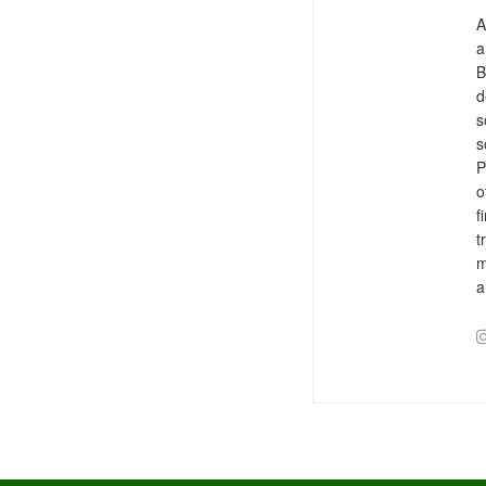
A
a
B
d
s
s
P
o
f
t
m
a