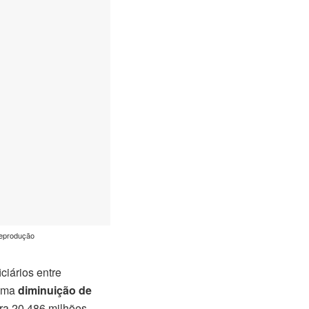
Reprodução
iários entre
 uma
diminuição de
ra 20,486 milhões.