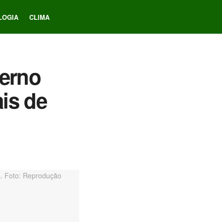
LOGIA
CLIMA
erno
is de