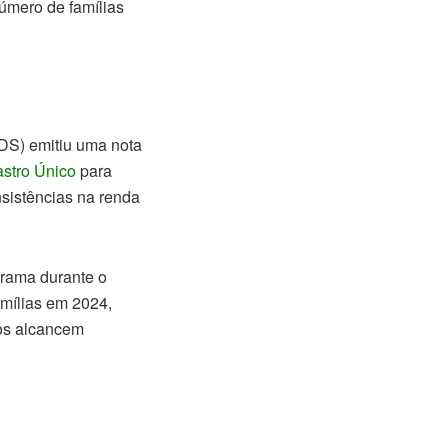
úmero de famílias
DS) emitiu uma nota
stro Único
para
sistências na renda
grama durante o
mílias em 2024,
ios alcancem