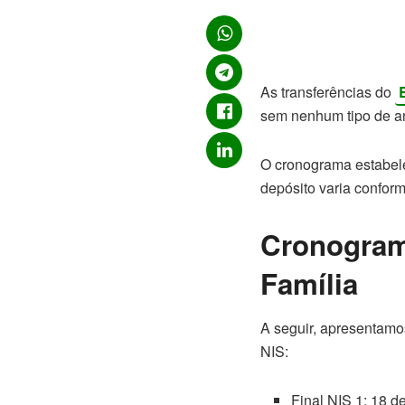
As transferências do
sem nenhum tipo de a
O cronograma estabele
depósito varia conform
Cronogram
Família
A seguir, apresentam
NIS:
Final NIS 1: 18 d