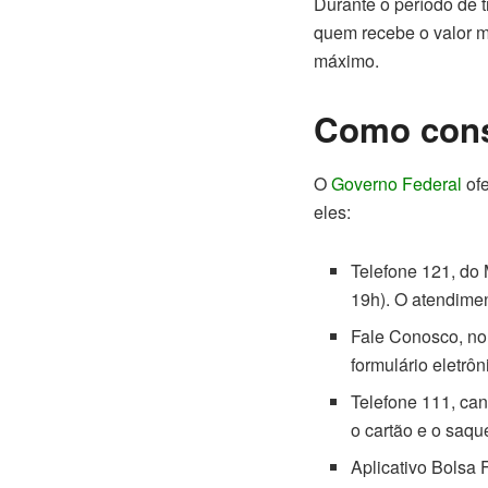
Durante o período de t
quem recebe o valor 
máximo.
Como consu
O
Governo Federal
ofe
eles:
Telefone 121, do 
19h). O atendimen
Fale Conosco, no 
formulário eletrôn
Telefone 111, ca
o cartão e o saqu
Aplicativo Bolsa 