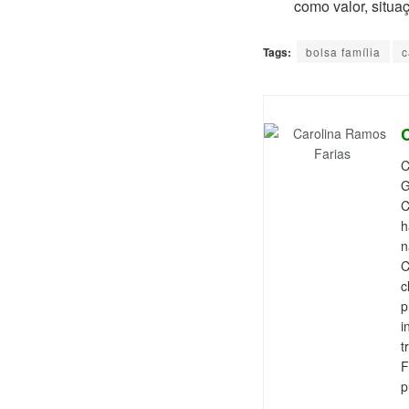
como valor, situa
Tags:
bolsa família
c
C
G
C
h
n
C
c
p
i
t
F
p