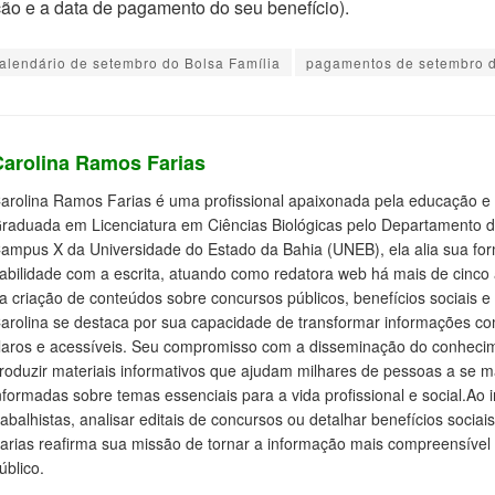
ção e a data de pagamento do seu benefício).
alendário de setembro do Bolsa Família
pagamentos de setembro d
Carolina Ramos Farias
arolina Ramos Farias é uma profissional apaixonada pela educação e 
raduada em Licenciatura em Ciências Biológicas pelo Departamento 
ampus X da Universidade do Estado da Bahia (UNEB), ela alia sua f
abilidade com a escrita, atuando como redatora web há mais de cinco
a criação de conteúdos sobre concursos públicos, benefícios sociais e d
arolina se destaca por sua capacidade de transformar informações c
laros e acessíveis. Seu compromisso com a disseminação do conhecim
roduzir materiais informativos que ajudam milhares de pessoas a se
nformadas sobre temas essenciais para a vida profissional e social.Ao i
rabalhistas, analisar editais de concursos ou detalhar benefícios socia
arias reafirma sua missão de tornar a informação mais compreensível 
úblico.