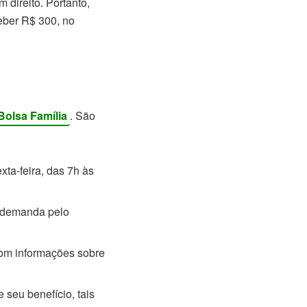
 direito. Portanto,
eber R$ 300, no
Bolsa Família
. São
ta-feira, das 7h às
a demanda pelo
com informações sobre
 seu benefício, tais