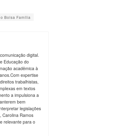
o Bolsa Família
comunicação digital.
de Educação do
ormação acadêmica à
 anos.Com expertise
ireitos trabalhistas,
omplexas em textos
ento a impulsiona a
 manterem bem
nterpretar legislações
is, Carolina Ramos
e relevante para o