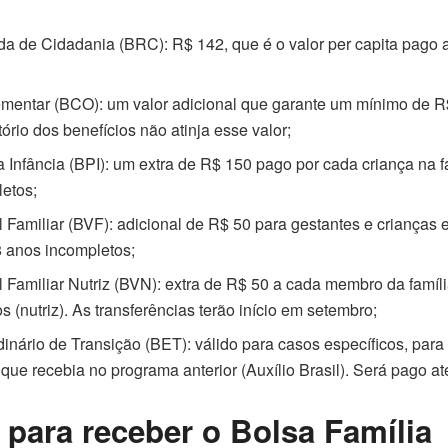
da de Cidadania (BRC): R$ 142, que é o valor per capita pago
mentar (BCO): um valor adicional que garante um mínimo de R
ório dos benefícios não atinja esse valor;
a Infância (BPI): um extra de R$ 150 pago por cada criança na fa
letos;
l Familiar (BVF): adicional de R$ 50 para gestantes e crianças
8 anos incompletos;
l Familiar Nutriz (BVN): extra de R$ 50 a cada membro da famíli
 (nutriz). As transferências terão início em setembro;
dinário de Transição (BET): válido para casos específicos, par
ue recebia no programa anterior (Auxílio Brasil). Será pago a
para receber o Bolsa Família