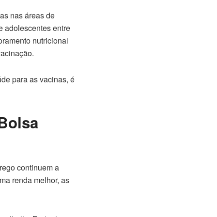
ias nas áreas de
 e adolescentes entre
oramento nutricional
vacinação.
úde para as vacinas, é
 Bolsa
ego continuem a
uma renda melhor, as