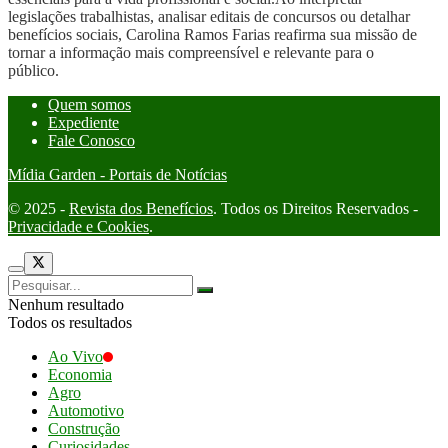
legislações trabalhistas, analisar editais de concursos ou detalhar
benefícios sociais, Carolina Ramos Farias reafirma sua missão de
tornar a informação mais compreensível e relevante para o
público.
Quem somos
Expediente
Fale Conosco
Mídia Garden - Portais de Notícias
© 2025 -
Revista dos Benefícios
. Todos os Direitos Reservados -
Privacidade e Cookies
.
Nenhum resultado
Todos os resultados
Ao Vivo
Economia
Agro
Automotivo
Construção
Curiosidades