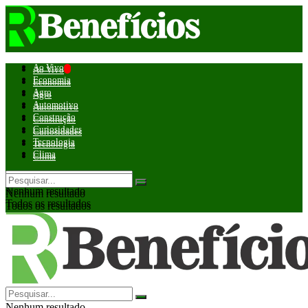
Ao Vivo
Ao Vivo
Economia
Economia
Agro
Agro
Automotivo
Automotivo
Construção
Construção
Curiosidades
Curiosidades
Tecnologia
Tecnologia
Clima
Clima
Nenhum resultado
Nenhum resultado
Todos os resultados
Todos os resultados
Nenhum resultado