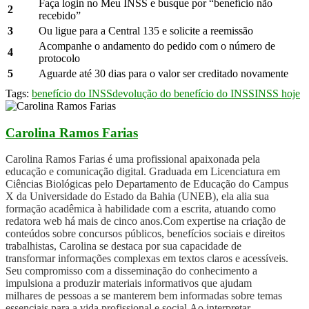
Faça login no Meu INSS e busque por “benefício não
2
recebido”
3
Ou ligue para a Central 135 e solicite a reemissão
Acompanhe o andamento do pedido com o número de
4
protocolo
5
Aguarde até 30 dias para o valor ser creditado novamente
Tags:
benefício do INSS
devolução do benefício do INSS
INSS hoje
Carolina Ramos Farias
Carolina Ramos Farias é uma profissional apaixonada pela
educação e comunicação digital. Graduada em Licenciatura em
Ciências Biológicas pelo Departamento de Educação do Campus
X da Universidade do Estado da Bahia (UNEB), ela alia sua
formação acadêmica à habilidade com a escrita, atuando como
redatora web há mais de cinco anos.Com expertise na criação de
conteúdos sobre concursos públicos, benefícios sociais e direitos
trabalhistas, Carolina se destaca por sua capacidade de
transformar informações complexas em textos claros e acessíveis.
Seu compromisso com a disseminação do conhecimento a
impulsiona a produzir materiais informativos que ajudam
milhares de pessoas a se manterem bem informadas sobre temas
essenciais para a vida profissional e social.Ao interpretar