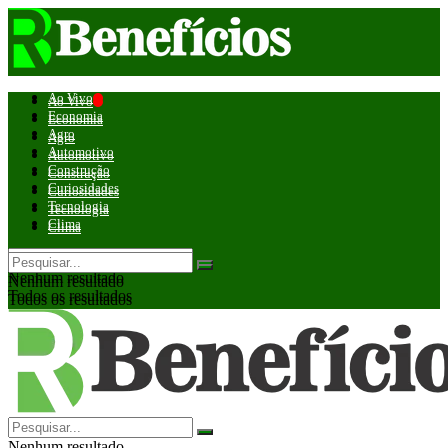
Ao Vivo
Ao Vivo
Economia
Economia
Agro
Agro
Automotivo
Automotivo
Construção
Construção
Curiosidades
Curiosidades
Tecnologia
Tecnologia
Clima
Clima
Nenhum resultado
Nenhum resultado
Todos os resultados
Todos os resultados
Nenhum resultado