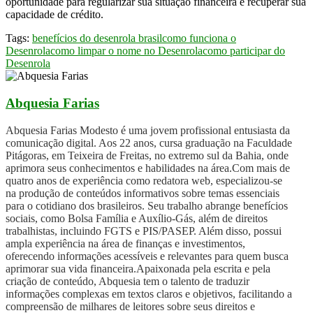
oportunidade para regularizar sua situação financeira e recuperar sua
capacidade de crédito.
Tags:
benefícios do desenrola brasil
como funciona o
Desenrola
como limpar o nome no Desenrola
como participar do
Desenrola
Abquesia Farias
Abquesia Farias Modesto é uma jovem profissional entusiasta da
comunicação digital. Aos 22 anos, cursa graduação na Faculdade
Pitágoras, em Teixeira de Freitas, no extremo sul da Bahia, onde
aprimora seus conhecimentos e habilidades na área.Com mais de
quatro anos de experiência como redatora web, especializou-se
na produção de conteúdos informativos sobre temas essenciais
para o cotidiano dos brasileiros. Seu trabalho abrange benefícios
sociais, como Bolsa Família e Auxílio-Gás, além de direitos
trabalhistas, incluindo FGTS e PIS/PASEP. Além disso, possui
ampla experiência na área de finanças e investimentos,
oferecendo informações acessíveis e relevantes para quem busca
aprimorar sua vida financeira.Apaixonada pela escrita e pela
criação de conteúdo, Abquesia tem o talento de traduzir
informações complexas em textos claros e objetivos, facilitando a
compreensão de milhares de leitores sobre seus direitos e