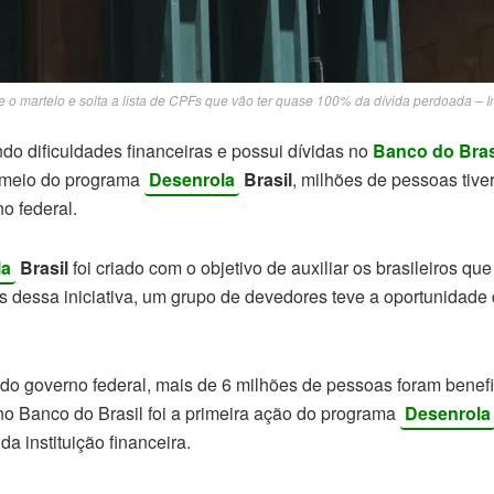
e o martelo e solta a lista de CPFs que vão ter quase 100% da dívida perdoada –
do dificuldades financeiras e possui dívidas no
Banco do Bras
r meio do programa
Desenrola
Brasil
, milhões de pessoas tive
o federal.
la
Brasil
foi criado com o objetivo de auxiliar os brasileiros qu
 dessa iniciativa, um grupo de devedores teve a oportunidade 
o governo federal, mais de 6 milhões de pessoas foram benefi
no Banco do Brasil foi a primeira ação do programa
Desenrola
da instituição financeira.