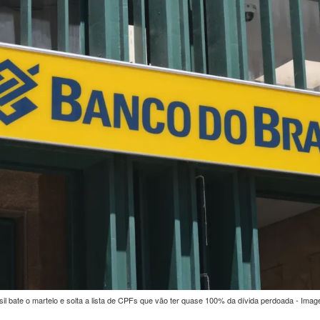
il bate o martelo e solta a lista de CPFs que vão ter quase 100% da dívida perdoada - Imag