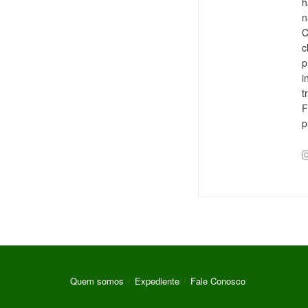
h
n
C
c
p
i
t
F
p
Quem somos
Expediente
Fale Conosco