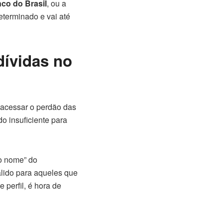
co do Brasil
, ou a
eterminado e vai até
dívidas no
acessar o perdão das
o insuficiente para
 o nome” do
lido para aqueles que
 perfil, é hora de