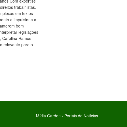
 anos.Com expertise
ireitos trabalhistas,
omplexas em textos
ento a impulsiona a
 manterem bem
nterpretar legislações
is, Carolina Ramos
e relevante para o
Mídia Garden - Portais de Notícias