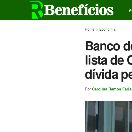
A
Home
Economia
Banco do
lista de
dívida p
Por
Carolina Ramos Faria