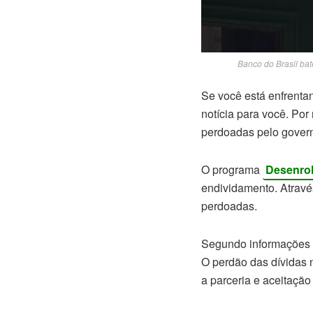
Banco do Brasil bat
Se você está enfrentan
notícia para você. Po
perdoadas pelo govern
O programa
Desenro
endividamento. Através
perdoadas.
Segundo informações d
O perdão das dívidas 
a parceria e aceitação 