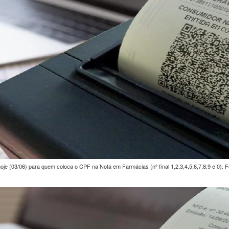
e (03/06) para quem coloca o CPF na Nota em Farmácias (nº final 1,2,3,4,5,6,7,8,9 e 0). 