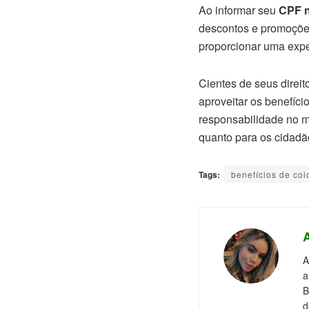
Ao informar seu
CPF n
descontos e promoções
proporcionar uma exper
Cientes de seus dire
aproveitar os benefíc
responsabilidade no m
quanto para os cidadã
Tags:
benefícios de col
A
a
B
d