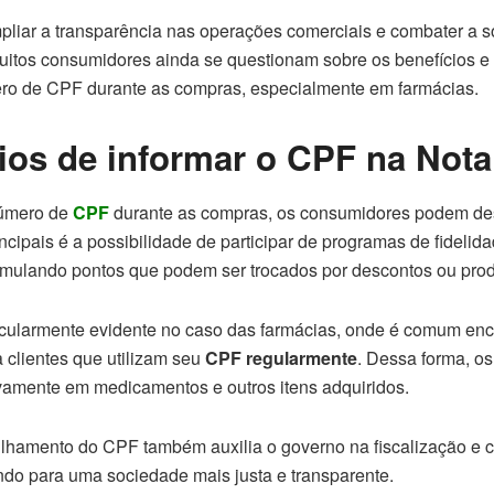
ampliar a transparência nas operações comerciais e combater a
muitos consumidores ainda se questionam sobre os benefícios e 
ro de CPF durante as compras, especialmente em farmácias.
ios de informar o CPF na Nota
número de
CPF
durante as compras, os consumidores podem des
ncipais é a possibilidade de participar de programas de fidelid
mulando pontos que podem ser trocados por descontos ou prod
cularmente evidente no caso das farmácias, onde é comum en
a clientes que utilizam seu
CPF regularmente
. Dessa forma, 
ivamente em medicamentos e outros itens adquiridos.
ilhamento do CPF também auxilia o governo na fiscalização e
indo para uma sociedade mais justa e transparente.