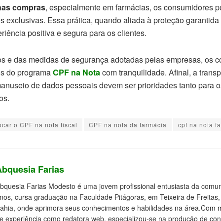
as compras
, especialmente em farmácias, os consumidores p
 exclusivas. Essa prática, quando aliada à proteção garantid
iência positiva e segura para os clientes.
itos e das medidas de segurança adotadas pelas empresas, os
ios do programa
CPF na Nota
com tranquilidade. Afinal, a trans
anuseio de dados pessoais devem ser prioridades tanto para 
os.
ocar o CPF na nota fiscal
CPF na nota da farmácia
cpf na nota f
Abquesia Farias
bquesia Farias Modesto é uma jovem profissional entusiasta da comuni
nos, cursa graduação na Faculdade Pitágoras, em Teixeira de Freitas,
ahia, onde aprimora seus conhecimentos e habilidades na área.Com 
e experiência como redatora web, especializou-se na produção de con