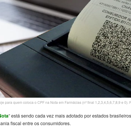
 para quem coloca o CPF na Nota em Farmácias (nº final 1,2,3,4,5,6,7,8,9 e 0).
Nota
” está sendo cada vez mais adotado por estados brasileiro
dania fiscal entre os consumidores.