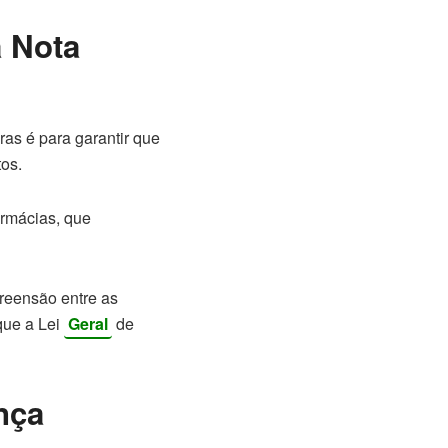
a Nota
as é para garantir que
os.
armácias, que
preensão entre as
que a Lei
Geral
de
nça