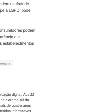
odem usufruir de
a pela LGPD, pode
 consumidores podem
parência e a
os estabelecimentos
armácia
cação digital. Aos 22
 no extremo sul da
mais de quatro anos
teúdos informativos