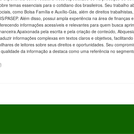
obre temas essenciais para o cotidiano dos brasileiros. Seu trabalho a
ociais, como Bolsa Família e Auxílio-Gás, além de direitos trabalhistas
IS/PASEP. Além disso, possui ampla experiência na área de finanças e
ferecendo informações acessíveis e relevantes para quem busca aprim
inanceira.Apaixonada pela escrita e pela criação de conteúdo, Abquesi
raduzir informações complexas em textos claros e objetivos, facilitan
ilhares de leitores sobre seus direitos e oportunidades. Seu comprom
 qualidade da informação a destaca como uma referência no segmento 