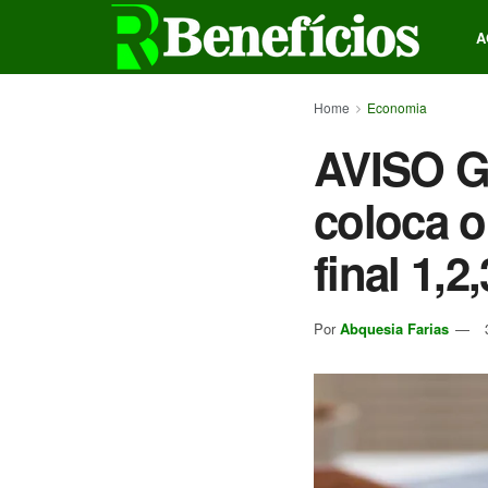
A
Home
Economia
AVISO G
coloca o
final 1,2,
Por
Abquesia Farias