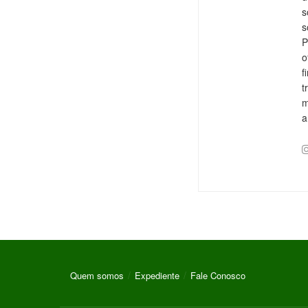
s
s
P
o
f
t
m
a
Quem somos
Expediente
Fale Conosco