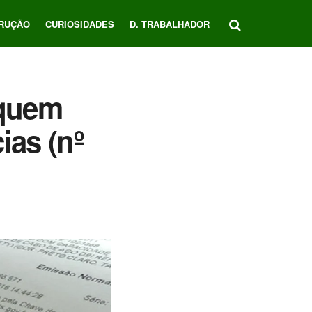
RUÇÃO
CURIOSIDADES
D. TRABALHADOR
 quem
ias (nº