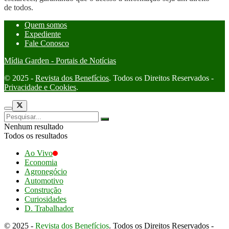
de todos.
Quem somos
Expediente
Fale Conosco
Mídia Garden - Portais de Notícias
© 2025 -
Revista dos Benefícios
. Todos os Direitos Reservados -
Privacidade e Cookies
.
Nenhum resultado
Todos os resultados
Ao Vivo
Economia
Agronegócio
Automotivo
Construção
Curiosidades
D. Trabalhador
© 2025 -
Revista dos Benefícios
. Todos os Direitos Reservados -