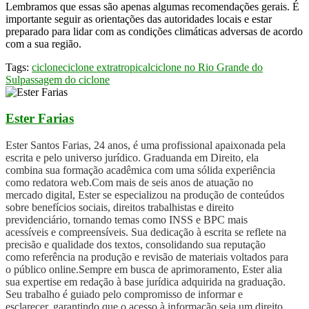
Lembramos que essas são apenas algumas recomendações gerais. É
importante seguir as orientações das autoridades locais e estar
preparado para lidar com as condições climáticas adversas de acordo
com a sua região.
Tags:
ciclone
ciclone extratropical
ciclone no Rio Grande do
Sul
passagem do ciclone
Ester Farias
Ester Santos Farias, 24 anos, é uma profissional apaixonada pela
escrita e pelo universo jurídico. Graduanda em Direito, ela
combina sua formação acadêmica com uma sólida experiência
como redatora web.Com mais de seis anos de atuação no
mercado digital, Ester se especializou na produção de conteúdos
sobre benefícios sociais, direitos trabalhistas e direito
previdenciário, tornando temas como INSS e BPC mais
acessíveis e compreensíveis. Sua dedicação à escrita se reflete na
precisão e qualidade dos textos, consolidando sua reputação
como referência na produção e revisão de materiais voltados para
o público online.Sempre em busca de aprimoramento, Ester alia
sua expertise em redação à base jurídica adquirida na graduação.
Seu trabalho é guiado pelo compromisso de informar e
esclarecer, garantindo que o acesso à informação seja um direito