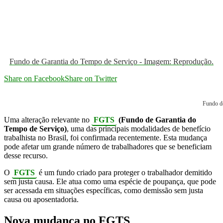
Fundo de Garantia do Tempo de Serviço - Imagem: Reprodução.
Share on Facebook
Share on Twitter
Fundo d
Uma alteração relevante no
FGTS
(Fundo de Garantia do
Tempo de Serviço)
, uma das principais modalidades de benefício
trabalhista no Brasil, foi confirmada recentemente. Esta mudança
pode afetar um grande número de trabalhadores que se beneficiam
desse recurso.
O
FGTS
é um fundo criado para proteger o trabalhador demitido
sem justa causa. Ele atua como uma espécie de poupança, que pode
ser acessada em situações específicas, como demissão sem justa
causa ou aposentadoria.
Nova mudança no FGTS