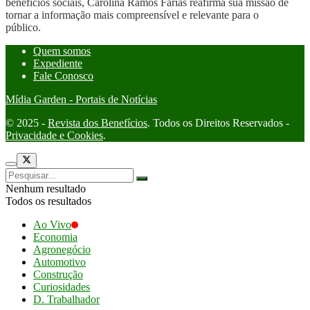
benefícios sociais, Carolina Ramos Farias reafirma sua missão de
tornar a informação mais compreensível e relevante para o
público.
Quem somos
Expediente
Fale Conosco
Mídia Garden - Portais de Notícias
© 2025 -
Revista dos Benefícios
. Todos os Direitos Reservados -
Privacidade e Cookies
.
Nenhum resultado
Todos os resultados
Ao Vivo
Economia
Agronegócio
Automotivo
Construção
Curiosidades
D. Trabalhador