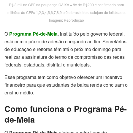
R$ 3 mil no CPF na poupança CAIXA + 9x de R$200 é confirmado para
milhões de CPFs 1,2,3,4,5,6,7,8,9 e 0 e brasileiros festejam de felicidade.
Imagem: Reprodução
O
Programa Pé-de-Meia
, instituído pelo governo federal,
está com o prazo de adesão chegando ao fim. Secretários
de educação e reitores têm até o próximo domingo para
realizar a assinatura do termo de compromisso das redes
federais, estaduais, distrital e municipais.
Esse programa tem como objetivo oferecer um incentivo
financeiro para que estudantes de baixa renda concluam o
ensino médio.
Como funciona o Programa Pé-
de-Meia
O
Programa Pé-de-Meia
oferece quatro tipos de